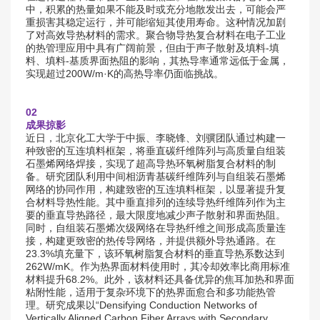
中，积累的热量如果不能及时或充分地散发出去，可能会严
重损害其稳定运行，并可能缩短其使用寿命。这种情况加剧
了对高效导热材料的需求。聚合物导热复合材料在电子工业
的热管理应用中具有广阔前景，但由于声子散射及填料-填
料、填料-基质界面热阻的影响，其热导率通常远低于金属，
实现超过200W/m·K的高热导率仍面临挑战。
02
成果掠影
近日，北京化工大学于中振、李晓锋、刘骥团队通过构建一
种致密的互连填料框架，将垂直碳纤维阵列与高质量自组装
石墨烯网络焊接，实现了超高导热环氧树脂复合材料的制
备。研究团队利用中间相沥青基碳纤维阵列与自组装石墨烯
网络的协同作用，构建致密的互连填料框架，以显著提升复
合材料导热性能。其中垂直排列的连续导热纤维阵列作为主
要的垂直导热路径，最大限度地减少声子散射和界面热阻。
同时，自组装石墨烯次级网络在导热纤维之间形成高质量连
接，构建更致密的热传导网络，并提供额外导热通路。在
23.3%填充量下，该环氧树脂复合材料的垂直导热系数达到
262W/mK。作为热界面材料使用时，其冷却效率比商用标准
材料提升68.2%。此外，该材料还具备优异的焦耳加热和界面
粘附性能，适用于复杂环境下的热界面愈合和多功能热管
理。研究成果以“Densifying Conduction Networks of
Vertically Aligned Carbon Fiber Arrays with Secondary