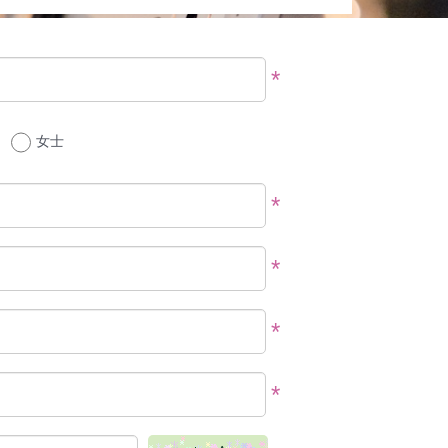
*
女士
*
*
*
*